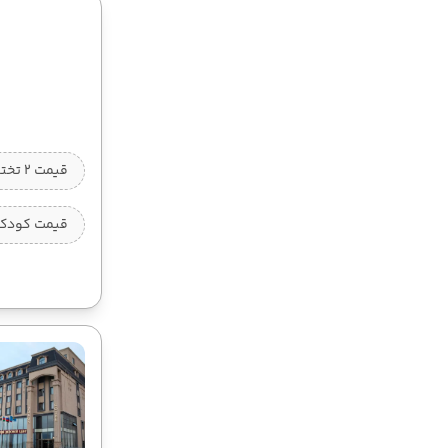
قیمت 2 تخته (هرنفر)
قیمت کودک ب