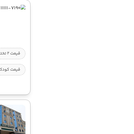
قیمت 2 تخته (هرنفر)
قیمت کودک ب