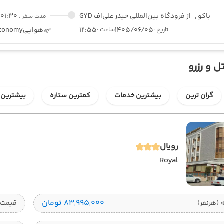
باکو ,
از فرودگاه بین‌المللی حیدر علی‌اف GYD
01:30
مدت سفر :
1405/06/05
12:55
هوایی
conomy
تاریخ :
ساعت :
ل و رزرو
گران ترین
بیشترین خدمات
کمترین ستاره
بیشترین 
رویال
Royal
۸۳٬۹۹۵٬۰۰۰ تومان
قیمت 1 تخته (هرنفر