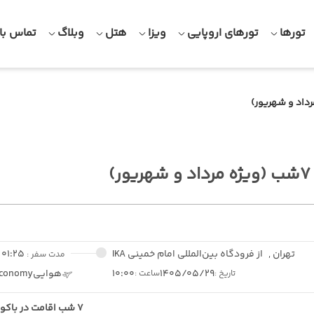
تورها
تورهای اروپایی
ویزا
هتل
وبلاگ
تماس با 
ر)
تهران ,
از فرودگاه بین‌المللی امام خمینی IKA
01:25
مدت سفر :
1405/05/29
10:00
هوایی
conomy
تاریخ :
ساعت :
7 شب اقامت در باکو