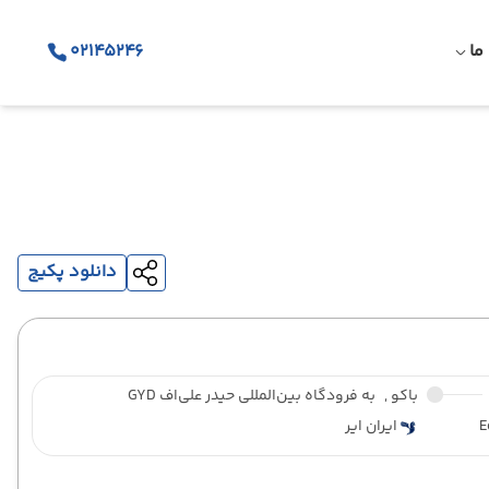
ما
02145246
دانلود پکیج
باکو ,
به فرودگاه بین‌المللی حیدر علی‌اف GYD
E
ایران ایر