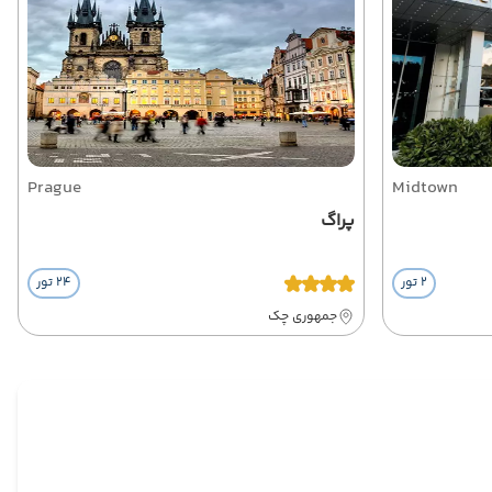
Prague
Midtown
پراگ
2 تور
24 تور
جمهوری چک