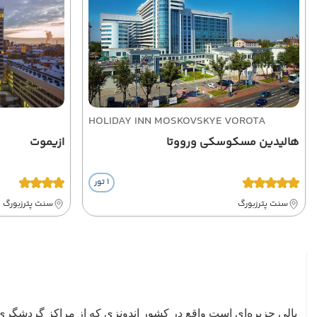
HOLIDAY INN MOSKOVSKYE VOROTA
هالیدین مسکوسکی ورووتا
ازیموت
1 تور
سنت پترزبورگ
سنت پترزبورگ
بالی
بالی جزیره‌ای است واقع در کشور اندونزی که از مراکز گردشگری 