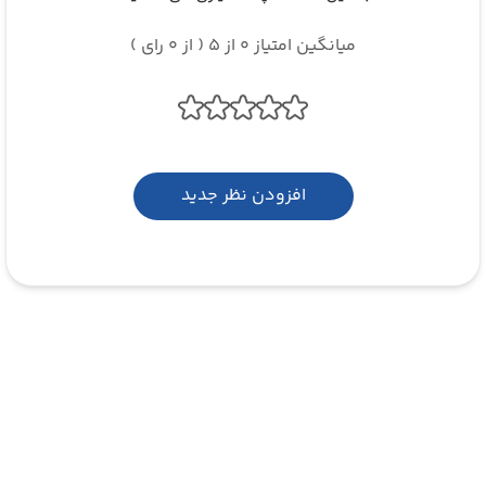
میانگین امتیاز 0 از 5 ( از 0 رای )
افزودن نظر جدید