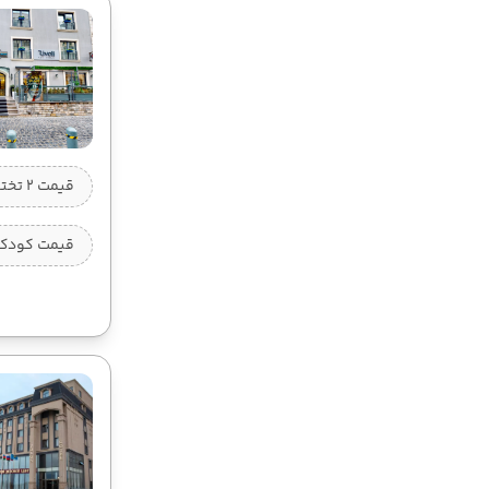
قیمت 2 تخته (هرنفر)
قیمت کودک ب