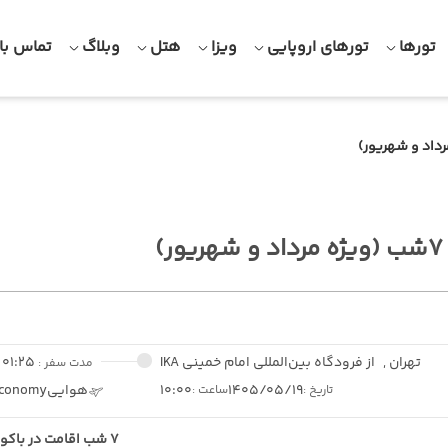
تورها
تورهای اروپایی
ویزا
هتل
وبلاگ
تماس با 
ر)
تهران ,
از فرودگاه بین‌المللی امام خمینی IKA
01:25
مدت سفر :
1405/05/19
10:00
هوایی
conomy
تاریخ :
ساعت :
7 شب اقامت در باکو