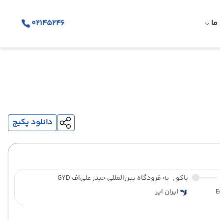
ما
02145246
دانلود پکیج
باکو ,
به فرودگاه بین‌المللی حیدر علی‌اف GYD
E
ایران ایر