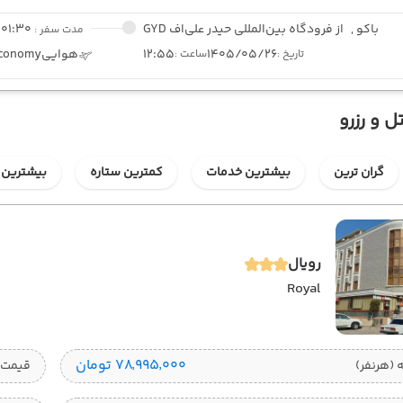
باکو ,
از فرودگاه بین‌المللی حیدر علی‌اف GYD
01:30
مدت سفر :
1405/05/26
12:55
هوایی
conomy
تاریخ :
ساعت :
ل و رزرو
گران ترین
بیشترین خدمات
کمترین ستاره
بیشترین 
رویال
Royal
۷۸٬۹۹۵٬۰۰۰ تومان
قیمت 1 تخته (هرنفر