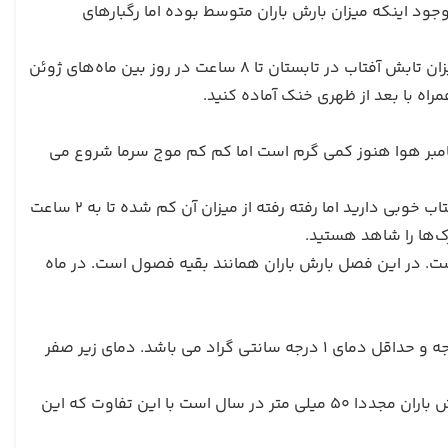
 وجود اینکه میزان بارش باران متوسط بوده اما رگبار‌های
میانگین بارش باران در تابستان از بقیه فصول بیشتر است. با وجود بارش باران، میزان تابش آفتاب در تابستان تا ۸ ساعت در روز بین ماه‌های ژوئن
مراه با بعد از ظهری خنک آماده کنید.
مبر هوا هنوز کمی‌ گرم است اما کم کم موج سرما شروع می
شب‌ ها دمای هوا به کمتر از 10 الی 8 درجه نیز می‌رسد. در آغاز این ماه‌ها تابش آفتاب خوبی‌ دارید اما رفته رفته از میزان آن کم شده تا به ۲ ساعت
رک‌ها را شاهد هستید.
است. در این فصل بارش باران همانند بقیه فصول است. در ماه
هوای پاریس در زمستان کاملا سرد است. ژانویه سردترین ماه با حداکثر دمای 6 درجه و حداقل دمای 1 درجه سانتی گراد می باشد. دمای زیر صفر
میزان تابش آفتاب در طول روز بسیار کم و فقط در حدود 2 ساعت است. سطح بارش باران مجددا 50 میلی‌ متر در سال است با این تفاوت که این