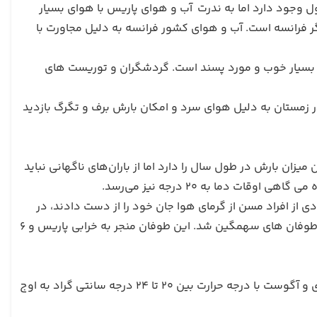
 وجود دارد اما به ندرت
آب و هوای پاریس با هوای بسیار
ر فرانسه است. آب و هوای کشور فرانسه به دلیل مجاورت با
وا بسیار خوب و مورد پسند است. گردشگران و توریست های
ر زمستان به دلیل هوای سرد و امکان بارش برف و تگرگ بازدید
یزان بارش در طول سال را دارد اما از باران‌های ناگهانی نباید
 همیشه برای اهالی‌ تهدید آمیز بوده به طوری که در سال 2003 تعدادی از افراد مسن از گرمای هوا جان خود را از دست دادند، در
سال 1910 سیل عظیمی در پاریس جاری شد و در سال 2004 هوای پاریس منجر به طوفان های سهمگین شد. این طوفان منجر به خرابی پاریس و ۶
هوا در فصل تابستان بسیار گرم همراه با موج گرما است. تابستان در ماه‌های ژولای و آگوست با درجه حرارت بین 20 تا 24 درجه سانتی گراد به اوج