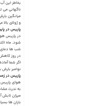
بخاطر این آب 
ناگهانی می تو
و ژولای بالا 
پاریس در پایی
در پاریس هوا
شود. ماه اکتبر میانگین دما به 15 
در روز کاهش م
اگر شما آماده
نوامبر بارش ب
پاریس در زمس
به ندرت مشا
باران ها بسیا