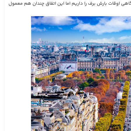
 تا 17 روز مرطوب را شاهد هستید. گاهی‌ اوقات بارش برف را داریم اما این اتفاق چندان هم معمول