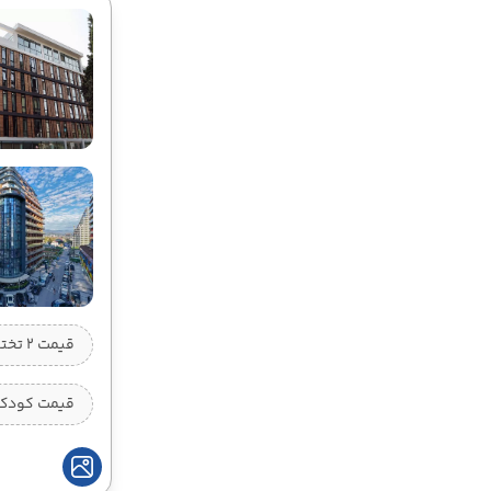
قیمت 2 تخته (هرنفر)
قیمت کودک ب