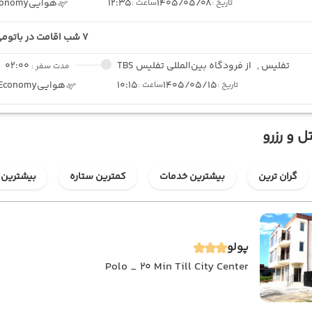
1405/05/08
12:35
هوایی
conomy
تاریخ :
ساعت :
7 شب اقامت در باتومی
تفلیس ,
از فرودگاه بین‌المللی تفلیس TBS
02:00
مدت سفر :
1405/05/15
10:15
هوایی
Economy
تاریخ :
ساعت :
ل و رزرو
گران ترین
بیشترین خدمات
کمترین ستاره
بیشترین 
پولو
Polo _ 20 Min Till City Center