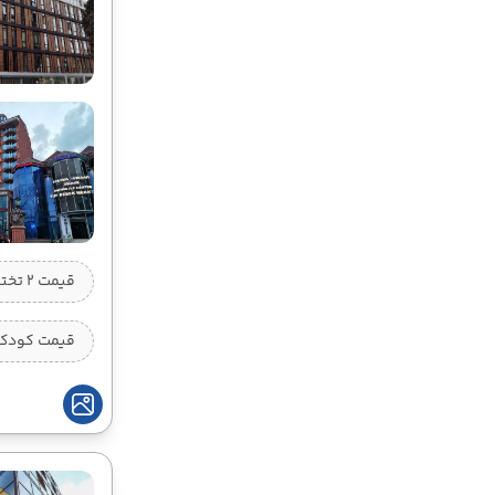
قیمت 2 تخته (هرنفر)
قیمت کودک ب