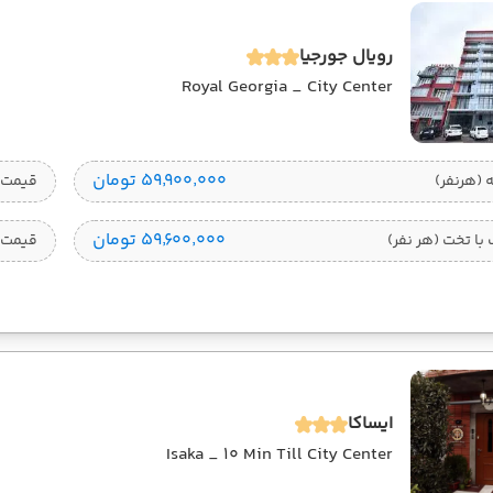
رویال جورجیا
Royal Georgia _ City Center
۵۹٬۹۰۰٬۰۰۰ تومان
قیمت 1 تخته (هرنفر
۵۹٬۶۰۰٬۰۰۰ تومان
ا تخت (هر نفر)
قیمت 
ایساکا
Isaka _ 10 Min Till City Center