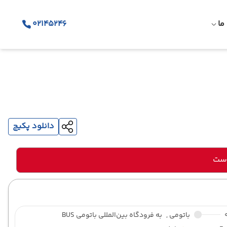
ما
02145246
دانلود پکیج
است
باتومی ,
به فرودگاه بین‌المللی باتومی BUS