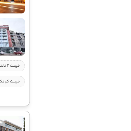
63,900,000 تومان
قیمت 2 تخته (هرنفر)
قیمت کودک ب