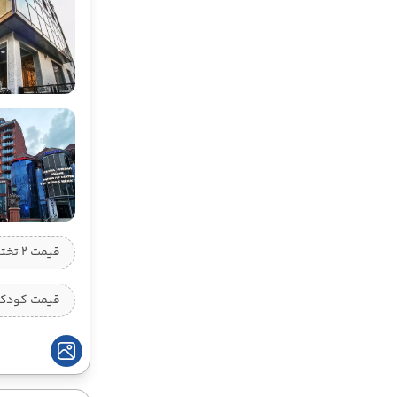
قیمت 2 تخته (هرنفر)
قیمت کودک ب