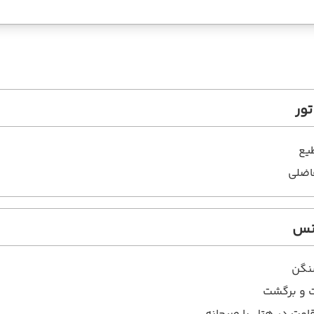
ور
یع
اضلی
انس
نگن
ت و برگشت