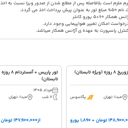
م ملزم است بلافاصله پس از مطلع شدن از صدور ویزا نسبت به اخذ ضم
پرداخت اخذ می گردد.
ر 60+5 یورو کانتر
خواست امکان تغییر هواپیمایی وجود دارد.
ترل پاسپورت به عهده ی آژانس همکار میباشد.
یژه تابستان)
تور پاریس + آمستر
تابستان)
مرداد 1405
مبدا: تهران
پگاسوس
7 شب
مبدا: تهران
۱۴۸٬۹ تومان + ۱٬۸۹۰ یورو
از
۱۴۷٬۹۰۰٬۰۰۰ تومان + ۱٬۸۹۰ یورو