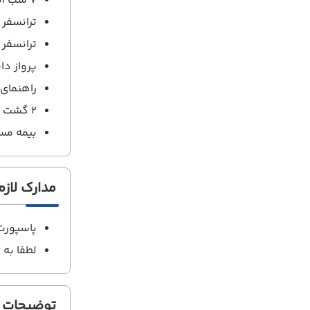
7 شب اقامت در هتل با صبحانه
ترانسفر
ترانسفر
پرواز دا
راهنمای 
2 گشت شهری
بیمه مس
مدارک لازم
پاسپورت حداقل
لطفا به 
توضیحات