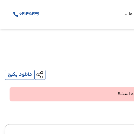
ما
02145246
دانلود پکیج
 است!!