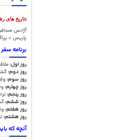
(تاریخ های ر
آژانس مسافرت
پاریس + پراگ 7 شب و 8 روز یک سفر بیاد ماندنی برای خود رقم
برنامه سفر 
روز اول:
ملاقا
روز دوم:
گشت
روز سوم:
وقت
روز چهارم:
وق
روز پنجم:
تران
روز ششم:
گش
روز هفتم:
وقت
روز هشتم:
تر
آنچه که باید