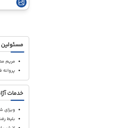
مسئولین ت
مریم مط
پروانه ف
خدمات آژ
ویزای ش
بلیط رف