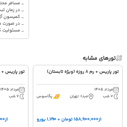
_ مسافر محتر
_ در زمان ثبت نام 50% مبلغ تور به عنوان پیش 
_ کمیسون آژانس همکا
_ در صورت در
_ مسئولیت کن
تورهای مشابه
تور پاریس + رم 8 روزه (ویژه تابستان)
تور پاریس + زوریخ 8 روزه (و
مرداد 1405
مرداد 1405
7 شب
مبدا: تهران
پگاسوس
7 شب
از
۱۵۸٬۹۰۰٬۰۰۰ تومان + ۱٬۷۹۰ یورو
از
۰۰٬۰۰۰