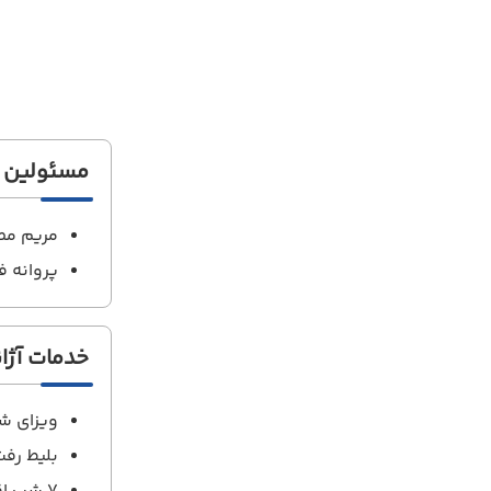
مسئولین ت
مریم مط
پروانه ف
خدمات آژ
ویزای ش
بلیط رف