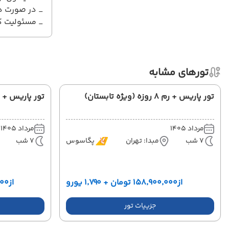
_ در صورت در
_ مسئولیت کن
تورهای مشابه
تور پاریس + رم 8 روزه (ویژه تابستان)
تور پاریس + زوریخ 8 روزه (و
مرداد 1405
مرداد 1405
7 شب
مبدا: تهران
پگاسوس
7 شب
از
۱۵۸٬۹۰۰٬۰۰۰ تومان + ۱٬۷۹۰ یورو
از
۰۰٬۰۰۰
جزییات تور