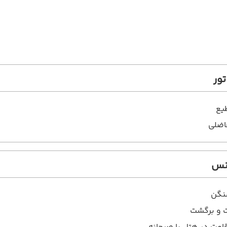
ور
یع
اضلی
انس
نگن
ت و برگشت