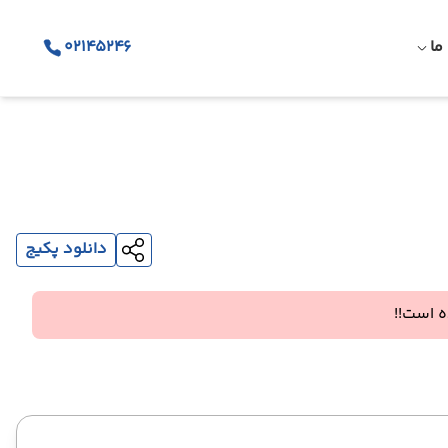
ما
02145246
دانلود پکیج
 است!!