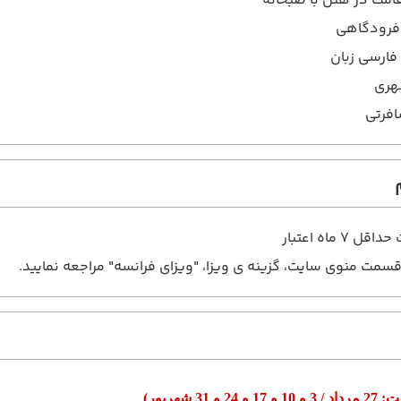
 فرودگاهی
فارسی زبان
ری
افرتی
 7 ماه اعتبار
قسمت منوی سایت، گزینه ی ویزا، "ویزای فرانسه" مراجعه نمایید.
فت:
27 مرداد / 3 و 10 و 17 و 24 و 31 شهریور
)