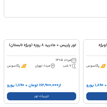
دام 8 روزه (ویژه
تور پاریس + مادرید 8 روزه (ویژه تابستان)
مرداد 1405
پگاسوس
7 شب
مبدا: تهران
پگاسوس
از
۱۶۲٬۹۰۰٬۰۰۰ تومان + ۱٬۸۹۰ یورو
جزییات تور