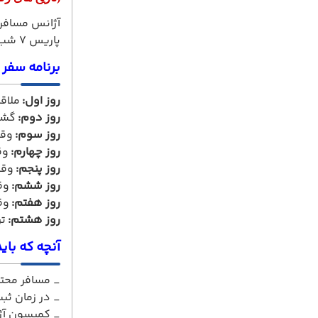
آژانس مسافرت
پاریس 7 شب و 8 روز یک سفر بیاد ماندنی برای خود رقم بزنید.
برنامه سفر 
روز اول:
ملاقا
روز دوم:
گشت
روز سوم:
وقت
روز چهارم:
وق
روز پنجم:
وقت
روز ششم:
وقت
روز هفتم:
وقت
روز هشتم:
تر
آنچه که باید
_ مسافر محتر
_ در زمان ثبت نام 50% مبلغ تور به عنوان پیش 
_ کمیسون آژانس همکا