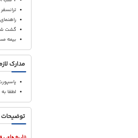
7 شب اقامت در هتل با صبحانه
ترانسفر
راهنمای 
گشت شه
بیمه مس
مدارک لازم
پاسپورت حداقل
لطفا به 
توضیحات
(تاریخ های ر