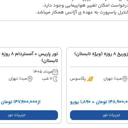
خواست امکان تغییر هواپیمایی وجود دارد.
ترل پاسپورت به عهده ی آژانس همکار میباشد.
یژه تابستان)
تور پاریس + آمستر
تابستان)
مرداد 1405
مبدا: تهران
پگاسوس
7 شب
مبدا: تهران
۱۴۸٬۹ تومان + ۱٬۸۹۰ یورو
از
۱۴۷٬۹۰۰٬۰۰۰ تومان + ۱٬۸۹۰ یورو
جزییات تور
جزییات تور