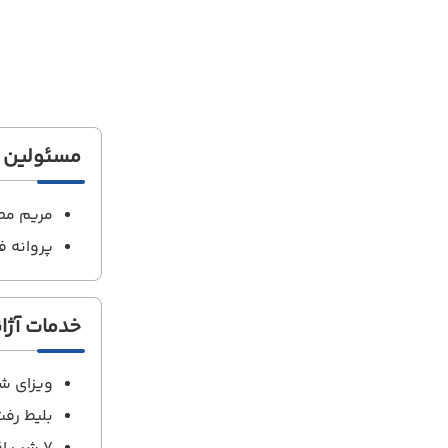
مسئولین ت
مریم مط
پروانه ف
خدمات آژ
ویزای ش
بلیط رف