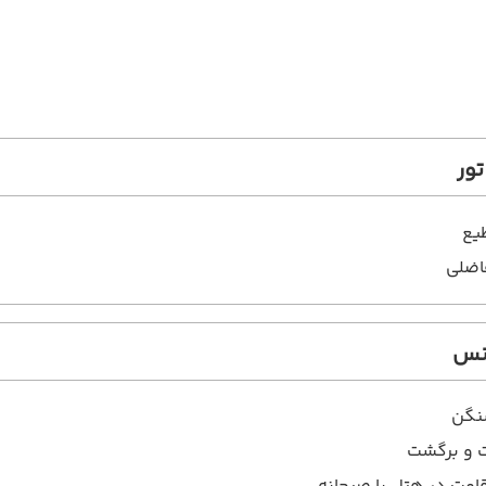
ور
یع
اضلی
انس
نگن
ت و برگشت