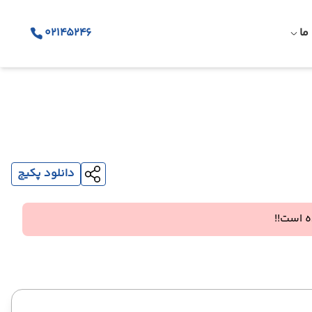
ما
02145246
دانلود پکیج
 است!!