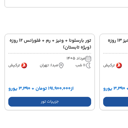
تور بارسلونا + پاریس + رم + ونیز 13 روزه
تور بارسلونا + ونیز + رم + فلورانس 12 روزه
(ویژه تابستان)
مرداد 1405
ترکیش
11 شب
مبدا: تهران
ترکیش
از
۱۹۱٬۹۰۰٬۰۰۰ تومان + ۳٬۳۹۰ یورو
جزییات تور