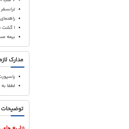
7 شب اقامت در هتل با صبحانه
ترانسفر
راهنمای 
1 گشت شهری
بیمه مس
مدارک لازم
پاسپورت حداقل
لطفا به 
توضیحات
(تاریخ های