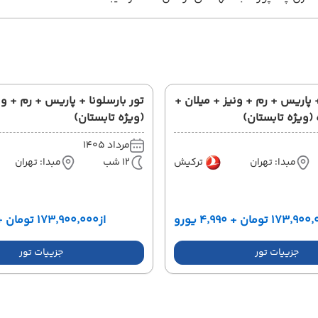
+ پاریس + رم + ونیز + میلان +
(ویژه تابستان)
مرداد 1405
مبدا: تهران
ترکیش
12 شب
مبدا: تهران
۱۷۳ تومان + ۴٬۹۹۰ یورو
از
۱۷۳٬۹۰۰٬۰۰۰ تومان + ۳٬۳۹۰ یورو
جزییات تور
جزییات تور