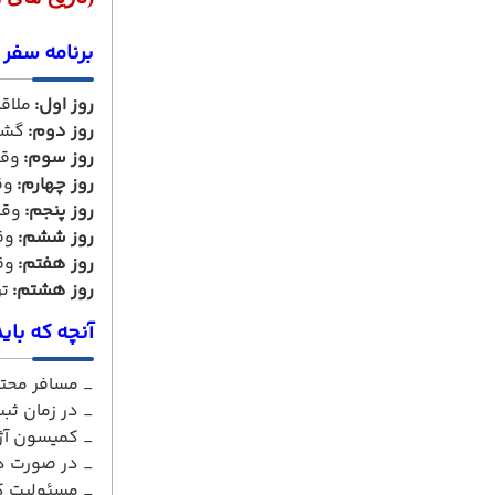
برنامه سفر ت
روز اول:
ملاقا
روز دوم:
گشت
روز سوم:
وقت
روز چهارم:
وق
روز پنجم:
وقت
روز ششم:
وقت
روز هفتم:
وقت
روز هشتم:
تر
آنچه که باید
_ مسافر محتر
_ در زمان ثبت نام 50% مبلغ تور به عنوان پیش 
_ کمیسون آژانس همکا
_ در صورت در
_ مسئولیت کن