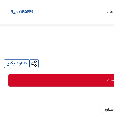
ما
02145246
دانلود پکیج
است
ستاره