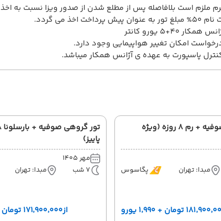
م ملزم است بلافاصله پس از مطلع شدن از صدور ویزا نسبت به اخذ ضم
پرداخت اخذ می گردد.
ر 40+5 یورو کانتر
خواست امکان تغییر هواپیمایی وجود دارد.
ترل پاسپورت به عهده ی آژانس همکار میباشد.
تور گروهی صوفیه + رم 8 روزه (ویژه
پاییز)
مهر 1405
مبدا: تهران
پگاسوس
7 شب
مبدا: تهران
۱۸۱٬۹۰۰ تومان + ۱٬۹۹۰ یورو
از
۱۷۱٬۹۰۰٬۰۰۰ تومان + ۱٬۸۹۰ یورو