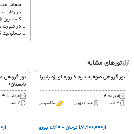
_ مسافر محتر
_ در زمان ثبت نام 50% مبلغ تور به عنوان پیش 
_ کمیسون آژانس همکا
_ در صورت در
_ مسئولیت کن
تورهای مشابه
تور گروهی صوفیه + رم 8 روزه (ویژه پاییز)
تابستان)
مهر 1405
مرداد 1405
7 شب
مبدا: تهران
پگاسوس
7 شب
از
۱۸۱٬۹۰۰٬۰۰۰ تومان + ۱٬۸۹۰ یورو
از
٬۰۰۰