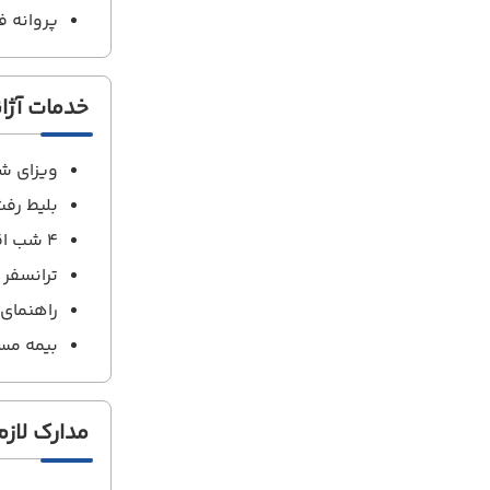
پروانه ف
خدمات آژ
ویزای ش
بلیط رف
4 شب اقامت در هتل با صبحانه
ترانسفر
راهنمای 
بیمه مس
مدارک لازم