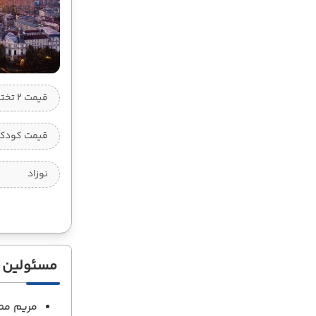
قیمت 2 تخته (هرنفر)
قیمت کودک ب
نوزاد
مسئولین ت
مریم مط