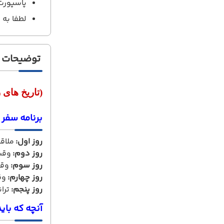
پاسپورت حداقل
لطفا به 
توضیحات
(تاریخ های
برنامه سفر 
روز اول:
ملاقا
روز دوم:
وقت 
روز سوم:
وقت
روز چهارم:
وق
روز پنجم:
تران
آنچه که باید