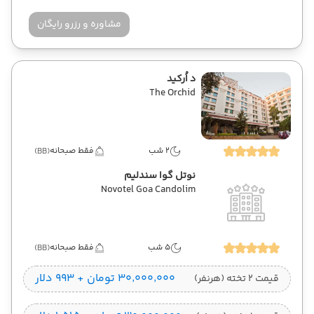
مشاوره و رزرو رایگان
د اُرکید
The Orchid
2 شب
فقط صبحانه
(BB)
نوتل گوا سندلیم
Novotel Goa Candolim
5 شب
فقط صبحانه
(BB)
۳۰٬۰۰۰٬۰۰۰ تومان + ۹۹۳ دلار
قیمت 2 تخته (هرنفر)