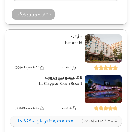
مشاوره و رزرو رایگان
د اُرکید
The Orchid
2 شب
فقط صبحانه
(BB)
لا کالیپسو بیچ ریزورت
La Calypso Beach Resort
5 شب
فقط صبحانه
(BB)
۳۰٬۰۰۰٬۰۰۰ تومان + ۸۶۴ دلار
قیمت 2 تخته (هرنفر)