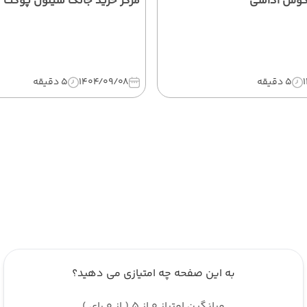
 کوش آداسی
مرکز خرید جانگ سیلون پوکت
5 دقیقه
1404/09/08
5 دقیقه
به این صفحه چه امتیازی می دهید؟
میانگین امتیاز 0 از 5 ( از 0 رای )