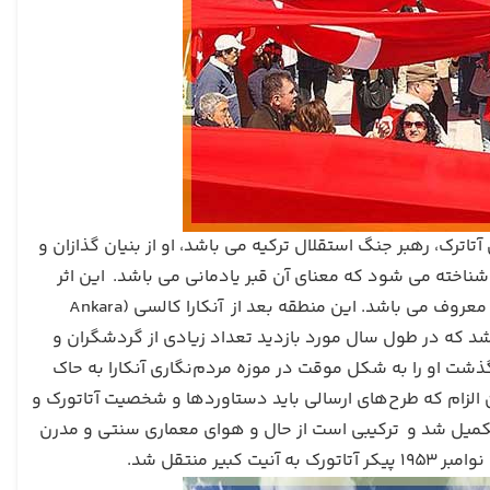
فی کمال آتاترک، رهبر جنگ استقلال ترکیه می باشد، او از بنیان گذازان و
 شناخته می شود که معنای آن قبر یادمانی می باشد. این اثر
تاریخی در مرکز شهر آنکارا و در بالای تپه ای قرار دارد که به نام آنی‌تپه (Anıttepe) معروف می باشد. این منطقه بعد از آنکارا کالسی (Ankara
 باشد که در طول سال مورد بازدید تعداد زیادی از گردشگران و
ال 1938 میلادی آتاتورک درگذشت او را به شکل موقت در موزه مردم‌‌نگاری آنکارا به حاک
ن الزام که طرح‌های ارسالی باید دستاوردها و شخصیت آتاتورک و
ترکیه را به تصویر بکشند. سرانجام آرامگاه باشکوه آنیت کبیر در سال 1953 تکمیل شد و ترکیبی است از حال و هوای معماری سنتی و مدرن