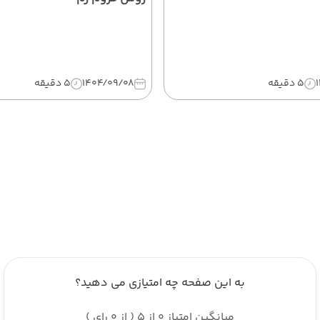
5 دقیقه
1404/09/08
5 دقیقه
به این صفحه چه امتیازی می دهید؟
میانگین امتیاز 0 از 5 ( از 0 رای )