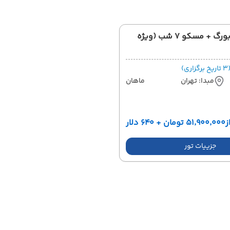
تور سنت پترزبورگ + مسکو 7 شب (ویژه
اریخ برگزاری)
مبدا: تهران
ماهان
ز
۵۱٬۹۰۰٬۰۰۰ تومان + ۶۴۰ دلار
جزییات تور