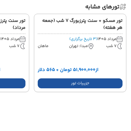
تورهای مشابه
تور مسکو + سنت پترزبورگ 7 شب (جمعه
هر هفته)
مرداد)
مرداد 1405
(3 تاریخ برگزاری)
مرداد 1405
(3 ت
7 شب
مبدا: تهران
ماهان
7 شب
از
۵۱٬۹۰۰٬۰۰۰ تومان + ۵۶۵ دلار
ا
جزییات تور