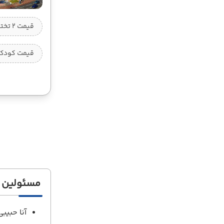
قیمت 2 تخته (هرنفر)
قیمت کودک ب
مسئولین ت
آنا حبیبی