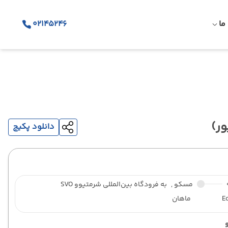
ما
02145246
دانلود پکیج
مسکو ,
به فرودگاه بین‌المللی شرمتیوو SVO
E
ماهان