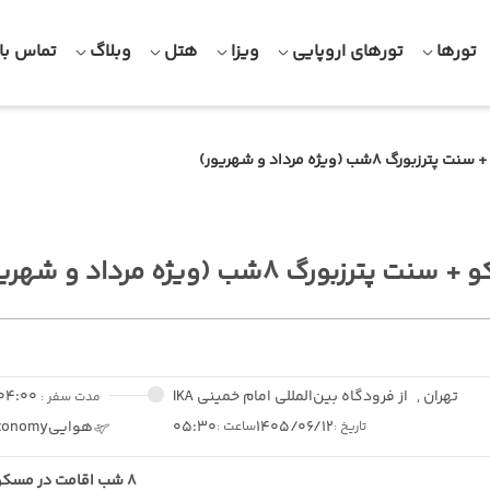
تورها
تورهای اروپایی
ویزا
هتل
وبلاگ
تماس با 
بورگ 8شب (ویژه مرداد و شهریور)
پترزبورگ 8شب (ویژه مرداد و شهریور)
تهران ,
از فرودگاه بین‌المللی امام خمینی IKA
04:00
مدت سفر :
1405/06/12
05:30
هوایی
conomy
تاریخ :
ساعت :
8 شب اقامت در مسکو