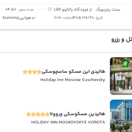
سنت پترزبورگ ,
از فرودگاه پالکوو LED
04:50
مدت سفر :
1405/06/20
11:10
هوایی
Economy
تاریخ :
ساعت :
ل و رزرو
هالیدی این مسکو ساسچوسکی
Holiday Inn Moscow Suschevsky
هالیدین مسکوسکی ورووتا
HOLIDAY INN MOSKOVSKYE VOROTA