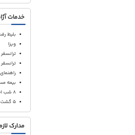
خدمات آژ
بلیط رف
ویزا
ترانسفر
ترانسفر 
راهنمای 
بیمه مس
8 شب اقامت در هتل با صبحانه
5 گشت به همراه 4 وعده ناهار ( گشت کشتی مسکو + گشت موزه هرمیتاژ به همراه پرداخت ورودیه ) ( ناهار فست فود میباشد)
مدارک لازم