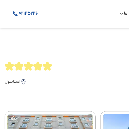
ما
02145246
استانبول