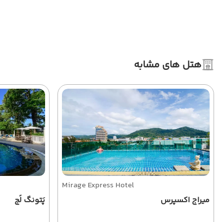
هتل های مشابه
Mirage Express Hotel
میراج اکسپرس
پَتونگ لُج