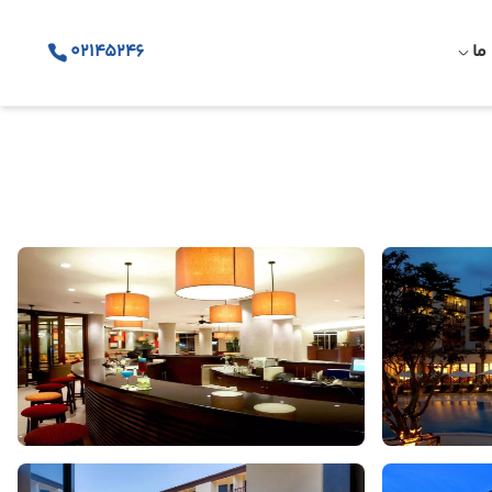
ما
02145246