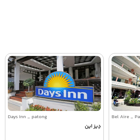
Days Inn _ patong
Bel Aire _ P
دِیز این