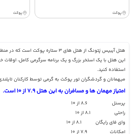
پوکت
پوکت
هتل آیبیس پَتونگ
از هتل های 3 ستاره پوکت
است که در منطقه آرام پ
این هتل با یک استخر بزرگ و یک برنامه سرگرمی کامل، اوقات خو
استفاده کنید.
میهمانان و گردشگران تور پوکت به گرمی توسط کارکنان تایلندی
امتیاز مهمان ها و مسافران به این هتل 7.9 از 10 است
.
پرسنل
8.6 از 10
راحتی
8.1 از 10
وای فای رایگان
8.1 از 10
امکانات
7.9 از 10