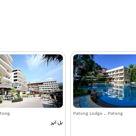
atong
Patong Lodge _ Patong
بل ایر