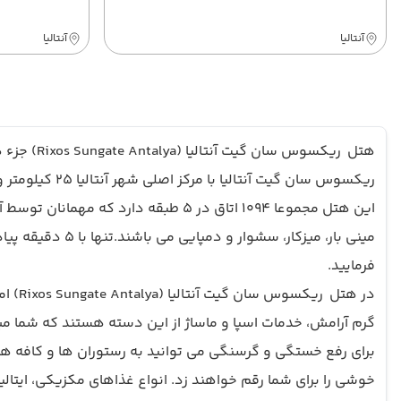
آنتالیا
آنتالیا
ریکسوس سان گیت آنتالیا با مرکز اصلی شهر آنتالیا 25 کیلومتر و از فرودگاه آنتالیا 50 کیلومتر فاصله دارد و به درخواست مسافران
این هتل مجموعا 1094 اتاق در 5 طبقه
مینی بار، میزکار، سشوار و دمپایی می باشند.تنها با 5 دقیقه پیاده روی از هتل می توانید به آنتالیا رفته و از موزه باستان شناسی و دروازه هادریانوس که از
فرمایید.
در هت
گرم آرامش، خدمات اسپا و ماساژ از این دسته هستند که شما میه
برای رفع خستگی و گرسنگی می توانید به رستوران ها و کافه ها
خوشی را برای شما رقم خواهند زد. انواع غذاهای مکزیکی، ایتال