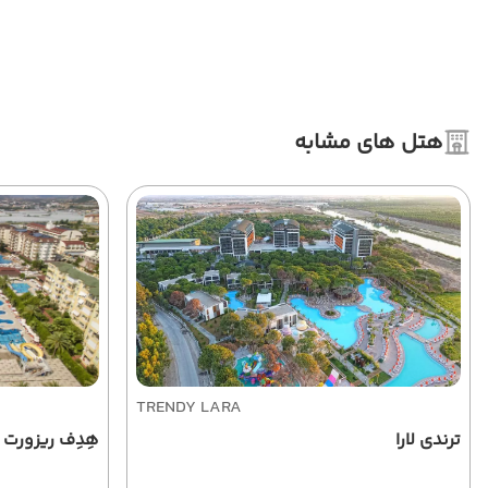
هتل های مشابه
TRENDY LARA
ترندی لارا
هِدِف ریزورت