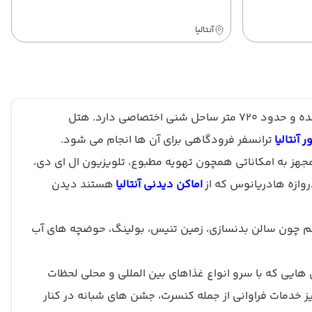
آنتالیا
هتل ریکسوس سان گیت آنتالیا (Rixos Sungate Antalya) جزء هتل های 5 ستاره شهر آنتالیا می باشد که در منطقه بلدیبی واقع شده و حدود 720 متر ساحل شنی اختصاصی دارد. هتل
ر آنتالیا
ترانسفر فرودگاهی برای آن ها انجام می شود.
مه اتاق ها مجهز به امکاناتی همچون تهویه مطبوع، تلویزیون ال ای دی،
اماکن دیدنی آنتالیا
هستند دیدن
ربه خواهید کرد. امکاناتی هم چون سالن بدنسازی، زمین تنیس، بولینگ، حوضچه های آب
هایی که با سرو انواع غذاهای بین المللی و محلی لحظات
یز خدمات فراوانی از جمله کنسرت، جشن های شبانه در کنار