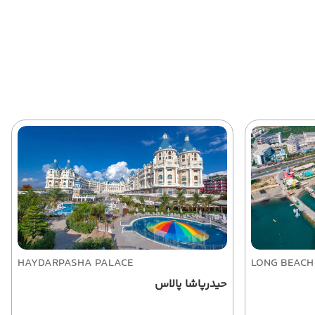
HAYDARPASHA PALACE
LONG BEACH
حیدرپاشا پالاس