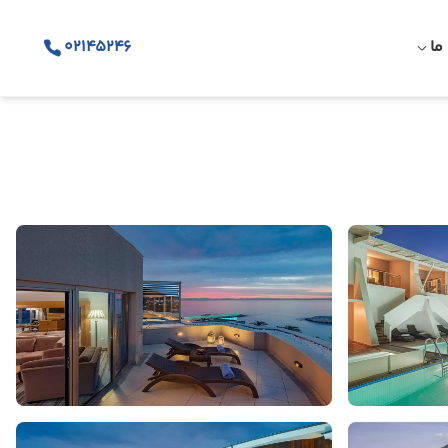
ما
02145246