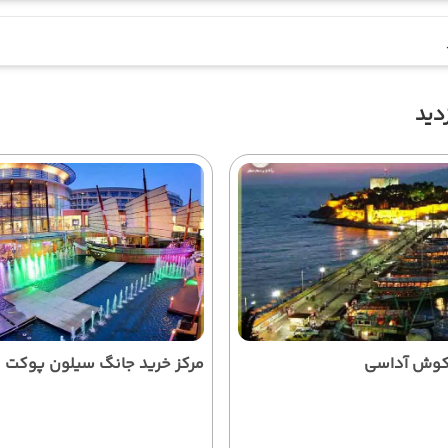
دید
 کوش آداسی
مرکز خرید جانگ سیلون پوکت