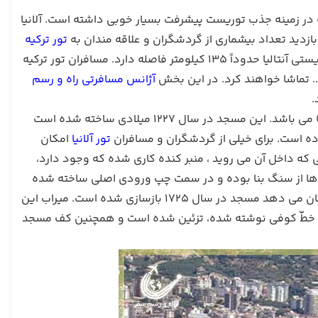
 در زمینه جذب توریست پیشرفت بسیار خوبی داشته است. آلانیا
دید تعداد بیشماری از گردشگران و علاقه مندان به
تور ترکیه
قرار می گیرد. آلانیا از شهرهای تاریخی در کشور ترکیه است که با شهر بندری و توریستی آنتالیا حدوداً 135 کیلومتر فاصله دارد. مسافران تور ترکیه
 تماشا خواهند کرد. در این بخش
آژانس مسافرتی راه و رسم
.
یکی از مسجدهای معروف در شهر آلانیا، مسجد تاریخی و قدیمی آندیزلی (Andızlı) می باشد. این مسجد در سال 1227 میلادی ساخته شده است
تور آلانیا
امکان
 که داخل آن می روید ، منبر کنده کاری شده که وجود دارد،
 ها از سنگ بنا بوده و در سمت چپ ورودی اصلی ساخته شده
است. در مسجد آندیزلی یا همان مسجد امیر بدرالدین، کتیبه ای وجود دارد که نشان می دهد مسجد در سال 1725 بازسازی شده است. میراب این
به خطّ کوفی نوشته شده، تزئین شده است و همچنین کف مسجد