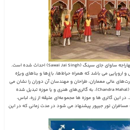
کاخ شهر (City Palace) در مرکزشهر جیپور قرار دارد که در قرن 19 میلادی توسط مهاراجه ساوای جای سینگ (Sawai Jai Singh) احداث شده است.
 اروپایی می باشد که همراه حیاط‌ها، باغ‌ها و بناهای ویژه
ت‌های عالی معماران، طراحان و مهندسان آن دوران را نشان می
دهد. جالب است بدانید که اغلب قسمت های کاخ شهر جیپور به غیر از چاندرا محل (Chandra Mahal)، به گالری‌های هنری و یا موزه تبدیل شده
 در این گالری ها و موزه ها مجموعه‌ای عتیقه از زره، لباس،
 مسافران تور جیپور پیشنهاد می شود در مدت زمانی که در این