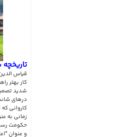
تاریخچه س
قیاس الدین 
کار بهتر را
شدید تصمیم 
درهای شانس
کاروانی که 
زمانی به عن
حکومت رسید.
و عنوان "اع