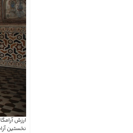
ارزش آرامگا
نخستین آرام