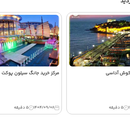
دید
 کوش آداسی
مرکز خرید جانگ سیلون پوکت
5 دقیقه
1404/09/08
5 دقیقه