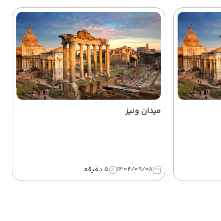
میدان ونیز
1404/09/08
5 دقیقه