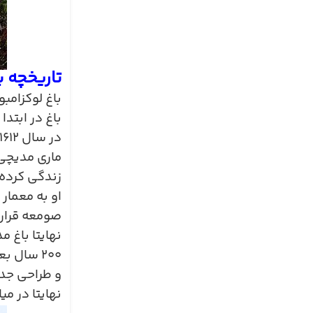
تاریخچه ب
باغ لوکزامب
باغ در ابتد
در سال
۱۶۱۲
ماری مدیچی 
زندگی کرده ب
او به معمار
صومعه قرار 
نهایتا باغ 
۲۰۰
سال بعد
و طراحی جدی
نهایتا در م