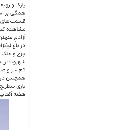
پارک و روبه
همگی بر اسا
قسمت‌های دی
مشاهده کنید
آزادیِ منهت
در باغ لوکز
چرخ و فلک و
شهروندان پا
کم سر و صدا
همچنین در ا
بازی شطرنج د
هفته آفتابی 