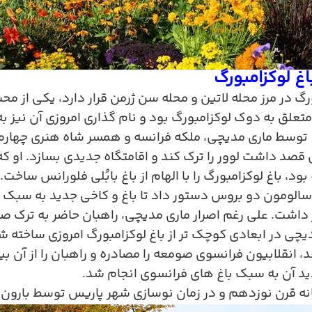
اغ لوکزامبورگ
ورگ در مرز محله لاتین و محله سن ژرمن قرار دارد، یکی از 
ا متعلق به دوک لوکزامبورگ بود و نام گذاری امروزی آن ن
توسط ماری مدیچی، ملکه فرانسه و همسر شاه هنری چهارم
قصد داشت لوور را ترک کند و اقامتگاه جدیدی بسازد. او که 
ود، باغ لوکزامبورگ را با الهام از باغ بابُلی فلورانس ساخت
.
 سالومون دو بروس دستور داد تا باغ و کاخی جدید به سبک ا
داشت. علی رغم اصرار ماری مدیچی، راهبان حاضر به ترک ص
مدیچی در ابعادی کوچک تر از باغ لوکزامبورگ امروزی ساخته ش
، انقلابیون فرانسوی صومعه را مصادره و راهبان را از آن بیر
د آن به سبک باغ های فرانسوی انجام شد
.
یانه قرن نوزدهم و در زمان نوسازی شهر پاریس توسط بارون