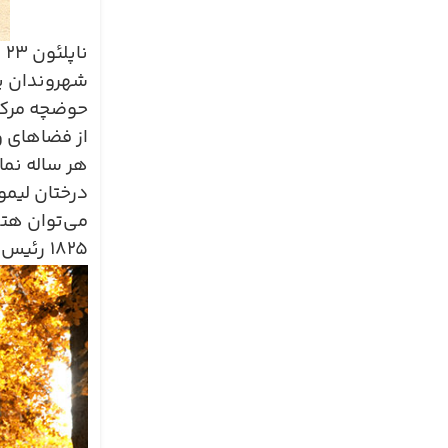
ناپلئون
۲۳
ه
شهروندان پا
حوضچه مرکزی
از فضاهای و
هر ساله نما
درختان لیمو
می‌توان هتل
۱۸۲۵
رئیس س